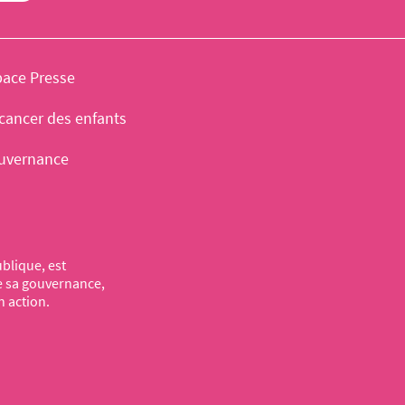
pace Presse
cancer des enfants
uvernance
blique, est
de sa gouvernance,
n action.