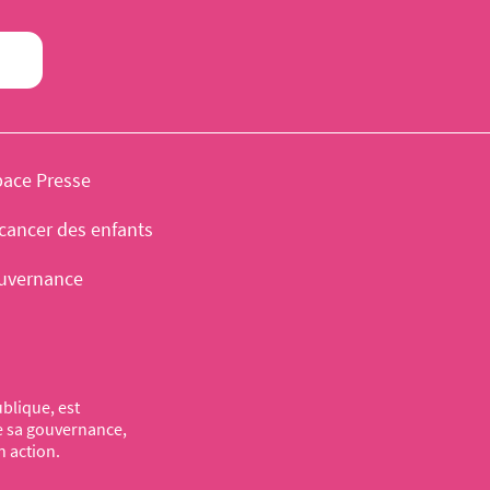
pace Presse
cancer des enfants
uvernance
blique, est
de sa gouvernance,
n action.