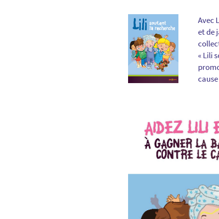
Avec 
et de 
collec
« Lili
promot
cause 