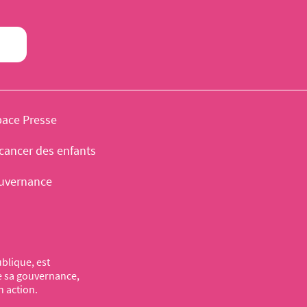
pace Presse
cancer des enfants
uvernance
blique, est
de sa gouvernance,
n action.