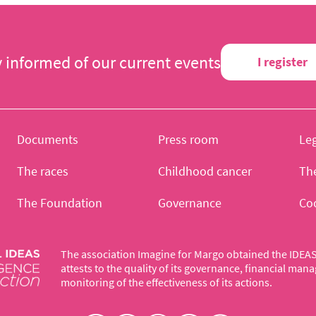
y informed of our current events
I register
Documents
Press room
Leg
The races
Childhood cancer
Th
The Foundation
Governance
Co
The association Imagine for Margo obtained the IDEAS 
attests to the quality of its governance, financial ma
monitoring of the effectiveness of its actions.