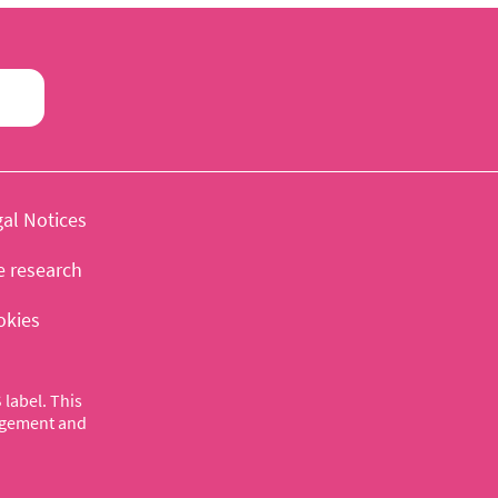
al Notices
e research
okies
label. This
nagement and