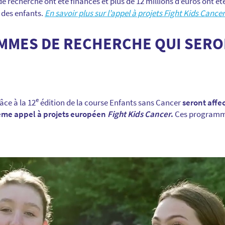
 recherche ont été financés et plus de 12 millions d’euros ont été
 des enfants.
En savoir plus sur l’appel à projets Fight Kids Cancer
MMES DE RECHERCHE QUI SERO
e
âce à la 12
édition de la course Enfants sans Cancer
seront aff
ième appel à projets européen
Fight Kids Cancer
.
Ces programme