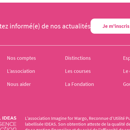
tez informé(e) de nos actualités
Je m'inscris
Nos comptes
Distinctions
Es
L’association
Les courses
Le 
Nous aider
La Fondation
Go
L’association Imagine for Margo, Reconnue d’Utilité Pu
labellisée IDEAS. Son obtention atteste de la qualité 
de sa gestion financière et du suivi de l’efficacité de so