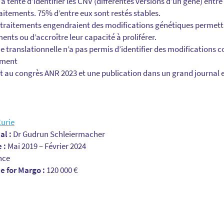
a tenté d’identifier les CNV (différentes versions d’un gène) entre
raitements. 75% d’entre eux sont restés stables.
s traitements engendraient des modifications génétiques permett
ments ou d’accroître leur capacité à proliférer.
he translationnelle n’a pas permis d’identifier des modificatio
cement
t au congrès ANR 2023 et une publication dans un grand journal e
Curie
al :
Dr Gudrun Schleiermacher
 :
Mai 2019 – Février 2024
nce
 for Margo :
120 000 €