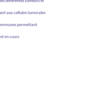
 les différentes tumeurs et
ant aux cellules tumorales
ns communes permettant
st en cours