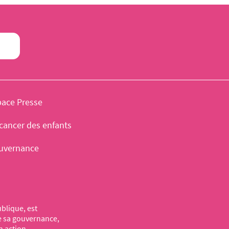
pace Presse
cancer des enfants
uvernance
blique, est
de sa gouvernance,
n action.