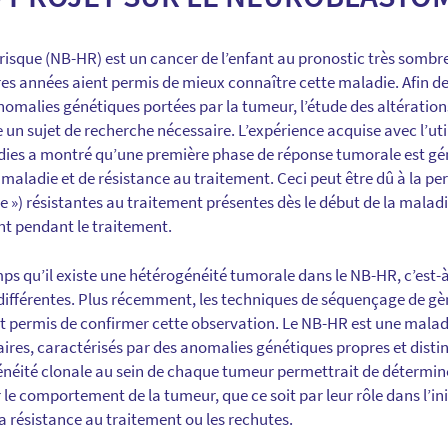
isque (NB-HR) est un cancer de l’enfant au pronostic très sombr
ères années aient permis de mieux connaître cette maladie. Afin 
omalies génétiques portées par la tumeur, l’étude des altératio
 sujet de recherche nécessaire. L’expérience acquise avec l’util
adies a montré qu’une première phase de réponse tumorale est gé
 maladie et de résistance au traitement. Ceci peut être dû à la p
one ») résistantes au traitement présentes dès le début de la mala
nt pendant le traitement.
ps qu’il existe une hétérogénéité tumorale dans le NB-HR, c’est-à
 différentes. Plus récemment, les techniques de séquençage de gèn
t permis de confirmer cette observation. Le NB-HR est une mal
laires, caractérisés par des anomalies génétiques propres et distin
énéité clonale au sein de chaque tumeur permettrait de déterminer
le comportement de la tumeur, que ce soit par leur rôle dans l’ini
a résistance au traitement ou les rechutes.