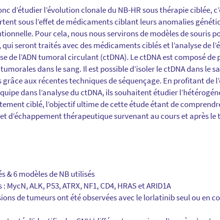
onc d’étudier l’évolution clonale du NB-HR sous thérapie ciblée, c
rtent sous l’effet de médicaments ciblant leurs anomalies génét
tionnelle. Pour cela, nous nous servirons de modèles de souris 
 qui seront traités avec des médicaments ciblés et l’analyse de l’
e de l’ADN tumoral circulant (ctDNA). Le ctDNA est composé de p
s tumorales dans le sang. Il est possible d’isoler le ctDNA dans le sa
es grâce aux récentes techniques de séquençage. En profitant de l
quipe dans l’analyse du ctDNA, ils souhaitent étudier l’hétérogén
ement ciblé, l’objectif ultime de cette étude étant de comprendre
et d’échappement thérapeutique survenant au cours et après le 
s & 6 modèles de NB utilisés
s : MycN, ALK, P53, ATRX, NF1, CD4, HRAS et ARID1A
sions de tumeurs ont été observées avec le lorlatinib seul ou en 