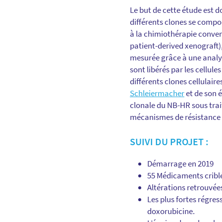
Le but de cette étude est d
différents clones se compo
à la chimiothérapie conven
patient-derived xenograft),
mesurée grâce à une analys
sont libérés par les cellule
différents clones cellulair
Schleiermacher
et de son é
clonale du NB-HR sous trait
mécanismes de résistance 
SUIVI DU PROJET :
Démarrage en 2019
55 Médicaments criblé
Altérations retrouvée
Les plus fortes régres
doxorubicine.