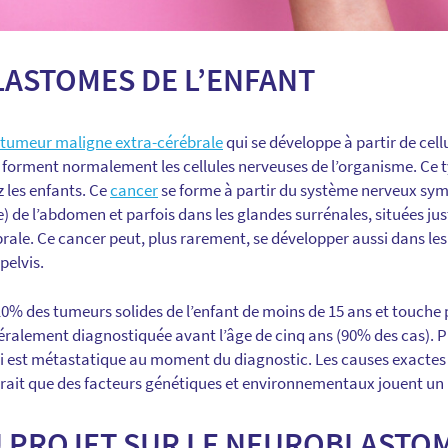
ASTOMES DE L’ENFANT
tumeur maligne extra-cérébrale
qui se développe à partir de cell
 forment normalement les cellules nerveuses de l’organisme. Ce t
z les enfants. Ce
cancer
se forme à partir du système nerveux sym
e) de l’abdomen et parfois dans les glandes surrénales, situées jus
brale. Ce cancer peut, plus rarement, se développer aussi dans le
pelvis.
0% des tumeurs solides de l’enfant de moins de 15 ans et touche 
néralement diagnostiquée avant l’âge de cinq ans (90% des cas). Pl
i est métastatique au moment du diagnostic. Les causes exacte
ait que des facteurs génétiques et environnementaux jouent un 
 PROJET SUR LE NEUROBLASTO