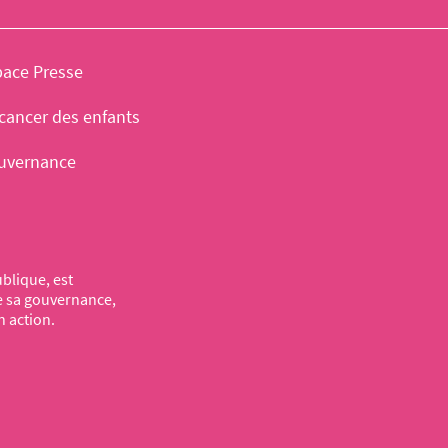
pace Presse
cancer des enfants
uvernance
blique, est
de sa gouvernance,
n action.