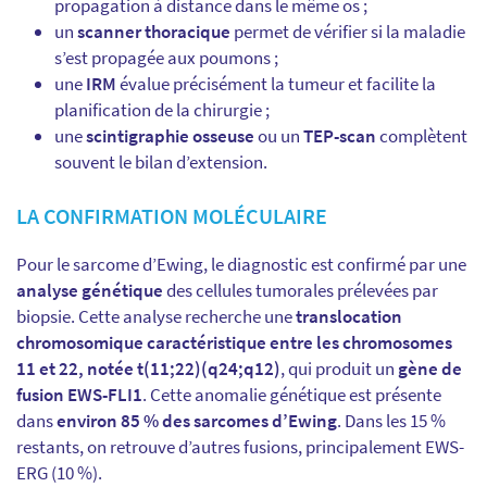
propagation à distance dans le même os ;
un
scanner thoracique
permet de vérifier si la maladie
s’est propagée aux poumons ;
une
IRM
évalue précisément la tumeur et facilite la
planification de la chirurgie ;
une
scintigraphie osseuse
ou un
TEP-scan
complètent
souvent le bilan d’extension.
LA CONFIRMATION MOLÉCULAIRE
Pour le sarcome d’Ewing, le diagnostic est confirmé par une
analyse génétique
des cellules tumorales prélevées par
biopsie. Cette analyse recherche une
translocation
chromosomique caractéristique entre les chromosomes
11 et 22, notée t(11;22)(q24;q12)
, qui produit un
gène de
fusion EWS-FLI1
. Cette anomalie génétique est présente
dans
environ 85 % des sarcomes d’Ewing
. Dans les 15 %
restants, on retrouve d’autres fusions, principalement EWS-
ERG (10 %).