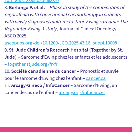
10.1186/s12885-020-6683-0
Berlanga P. et al.
–
Phase Ib study of the combination of
regorafenib with conventional chemotherapy in patients
with newly diagnosed multi-metastatic Ewing sarcoma: The
Rego-Inter-Ewing-1 study
, Journal of Clinical Oncology,
ASCO 2025.
ascopubs.org/doi/10.1200/JCO.2025.43.16_suppl.10008
St. Jude Children’s Research Hospital (Together by St.
Jude)
– Sarcome d’Ewing chez les enfants et les adolescents
–
together.stjude.org/fr-fr
Société canadienne du cancer
– Pronostic et survie
pour le sarcome d’Ewing chez l’enfant –
cancer.ca
Arcagy-Gineco / InfoCancer
– Sarcome d’Ewing, un
cancer des os de l’enfant –
arcagy.org/infocancer