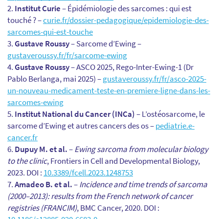
Institut Curie
– Épidémiologie des sarcomes : qui est
touché ? –
curie.fr/dossier-pedagogique/epidemiologie-des-
sarcomes-qui-est-touche
Gustave Roussy
– Sarcome d’Ewing –
gustaveroussy.fr/fr/sarcome-ewing
Gustave Roussy
– ASCO 2025, Rego-Inter-Ewing-1 (Dr
Pablo Berlanga, mai 2025) –
gustaveroussy.fr/fr/asco-2025-
un-nouveau-medicament-teste-en-premiere-ligne-dans-les-
sarcomes-ewing
Institut National du Cancer (INCa)
– L’ostéosarcome, le
sarcome d’Ewing et autres cancers des os –
pediatrie.e-
cancer.fr
Dupuy M. et al.
–
Ewing sarcoma from molecular biology
to the clinic
, Frontiers in Cell and Developmental Biology,
2023. DOI :
10.3389/fcell.2023.1248753
Amadeo B. et al.
–
Incidence and time trends of sarcoma
(2000–2013): results from the French network of cancer
registries (FRANCIM)
, BMC Cancer, 2020. DOI :