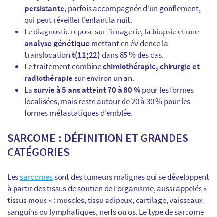
persistante
, parfois accompagnée d’un gonflement,
qui peut réveiller l’enfant la nuit.
Le diagnostic repose sur l’imagerie, la biopsie et une
analyse génétique
mettant en évidence la
translocation
t(11;22)
dans 85 % des cas.
Le traitement combine
chimiothérapie, chirurgie et
radiothérapie
sur environ un an.
La
survie à 5 ans atteint 70 à 80 %
pour les formes
localisées, mais reste autour de 20 à 30 % pour les
formes métastatiques d’emblée.
SARCOME : DÉFINITION ET GRANDES
CATÉGORIES
Les
sarcomes
sont des tumeurs malignes qui se développent
à partir des tissus de soutien de l’organisme, aussi appelés «
tissus mous » : muscles, tissu adipeux, cartilage, vaisseaux
sanguins ou lymphatiques, nerfs ou os. Le type de sarcome