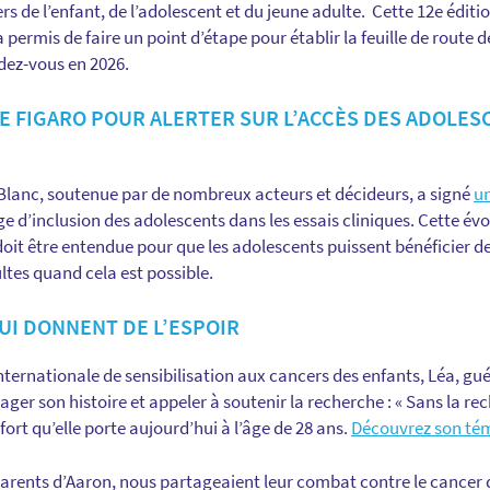
s de l’enfant, de l’adolescent et du jeune adulte. Cette 12e éditio
a permis de faire un point d’étape pour établir la feuille de route de
dez-vous en 2026.
E FIGARO POUR ALERTER SUR L’ACCÈS DES ADOLES
 Blanc, soutenue par de nombreux acteurs et décideurs, a signé
un
ge d’inclusion des adolescents dans les essais cliniques. Cette évo
oit être entendue pour que les adolescents puissent bénéficier 
ltes quand cela est possible.
UI DONNENT DE L’ESPOIR
internationale de sensibilisation aux cancers des enfants, Léa, g
ager son histoire et appeler à soutenir la recherche : « Sans la rec
ort qu’elle porte aujourd’hui à l’âge de 28 ans.
Découvrez son tém
 parents d’Aaron, nous partageaient leur combat contre le cancer 