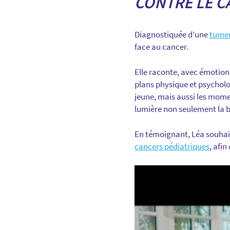
CONTRE LE C
Diagnostiquée d’une
tumeu
face au cancer.
Elle raconte, avec émotion,
plans physique et psycholog
jeune, mais aussi les momen
lumière non seulement la br
En témoignant, Léa souhait
cancers pédiatriques
, afi