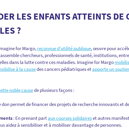
ER LES ENFANTS ATTEINTS DE 
LES ?
 Imagine for Margo,
reconnue d’utilité publique
, œuvre pour accélé
rassemble chercheurs, professionnels de santé, institutions, entrep
elles dans la lutte contre ces maladies. Imagine for Margo
mobili
nsibilise à la cause
des cancers pédiatriques et
apporte un soutien
cette noble cause
de plusieurs façons :
 don permet de financer des projets de recherche innovants et de
ements
: En prenant part
aux courses solidaires
et autres manifes
us aidez à sensibiliser et à mobiliser davantage de personnes.