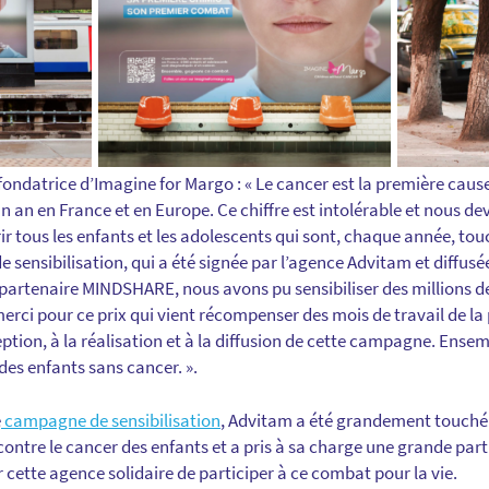
 fondatrice d’Imagine for Margo : « Le cancer est la première cau
un an en France et en Europe. Ce chiffre est intolérable et nous de
ir tous les enfants et les adolescents qui sont, chaque année, tou
sensibilisation, qui a été signée par l’agence Advitam et diffusé
 partenaire MINDSHARE, nous avons pu sensibiliser des millions de
rci pour ce prix qui vient récompenser des mois de travail de la 
eption, à la réalisation et à la diffusion de cette campagne. Ens
es enfants sans cancer. ».
e
campagne de sensibilisation
, Advitam a été grandement touché
contre le cancer des enfants et a pris à sa charge une grande parti
tte agence solidaire de participer à ce combat pour la vie.