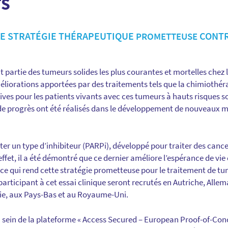
TS
LE STRATÉGIE THÉRAPEUTIQUE
CONTR
PROMETTEUSE
t partie des tumeurs solides les plus courantes et mortelles chez l
liorations apportées par des traitements tels que la chimiothérap
ives pour les patients vivants avec ces tumeurs à hauts risques s
 de progrès ont été réalisés dans le développement de nouveaux 
ester un type d’inhibiteur (PARPi), développé pour traiter des canc
ffet, il a été démontré que ce dernier améliore l’espérance de vie
 ce qui rend cette stratégie prometteuse pour le traitement de t
participant à cet essai clinique seront recrutés en Autriche, All
lie, aux Pays-Bas et au Royaume-Uni.
u sein de la plateforme « Access Secured – European Proof-of-Co