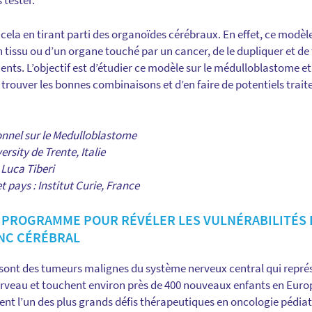
tester.
 cela en tirant parti des organoïdes cérébraux. En effet, ce modèl
n tissu ou d’un organe touché par un cancer, de le dupliquer et d
s. L’objectif est d’étudier ce modèle sur le médulloblastome et 
trouver les bonnes combinaisons et d’en faire de potentiels trai
onnel sur le Medulloblastome
ersity de Trente, Italie
 Luca Tiberi
t pays : Institut Curie, France
N PROGRAMME POUR RÉVÉLER LES VULNÉRABILITÉS
ONC CÉRÉBRAL
 sont des tumeurs malignes du système nerveux central qui repré
erveau et touchent environ près de 400 nouveaux enfants en Euro
ent l’un des plus grands défis thérapeutiques en oncologie pédiat