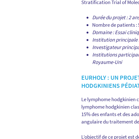
Stratification Trial of Mo
Durée du projet : 2 an
Nombre de patients : 
Domaine : Essai clini
Institution principale
Investigateur princip
Institutions participa
Royaume-Uni
EURHOLY : UN PROJ
HODGKINIENS PÉDIA
Le lymphome hodgkinien cla
lymphome hodgkinien classi
15% des enfants et des adol
angulaire du traitement de
L’objectif de ce projet est