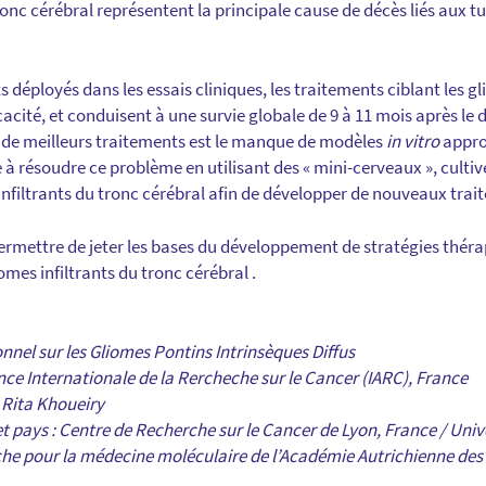
tronc cérébral représentent la principale cause de décès liés aux 
 déployés dans les essais cliniques, les traitements ciblant les gl
cacité, et conduisent à une survie globale de 9 à 11 mois après le 
on de meilleurs traitements est le manque de modèles
in vitro
appro
e à résoudre ce problème en utilisant des « mini-cerveaux », culti
infiltrants du tronc cérébral afin de développer de nouveaux trai
permettre de jeter les bases du développement de stratégies théra
omes infiltrants du tronc cérébral .
nnel sur les Gliomes Pontins Intrinsèques Diffus
ence Internationale de la Rercheche sur le Cancer (IARC), France
r Rita Khoueiry
et pays : Centre de Recherche sur le Cancer de Lyon, France / Univ
he pour la médecine moléculaire de l’Académie Autrichienne des 