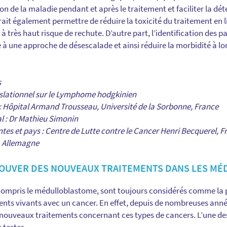
ion de la maladie pendant et après le traitement et faciliter la dé
it également permettre de réduire la toxicité du traitement en li
à très haut risque de rechute. D’autre part, l’identification des p
 à une approche de désescalade et ainsi réduire la morbidité à lo
s
nslationnel sur le Lymphome hodgkinien
e : Hôpital Armand Trousseau, Université de la Sorbonne, France
al : Dr Mathieu Simonin
ntes et pays : Centre de Lutte contre le Cancer Henri Becquerel, F
, Allemagne
OUVER DES NOUVEAUX TRAITEMENTS DANS LES M
compris le médulloblastome, sont toujours considérés comme la 
cents vivants avec un cancer. En effet, depuis de nombreuses anné
 nouveaux traitements concernant ces types de cancers. L’une de