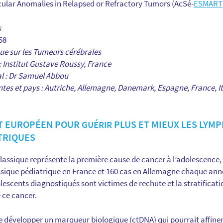
lecular Anomalies in Relapsed or Refractory Tumors (AcSé-
ESMART
s
58
que sur les Tumeurs cérébrales
 : Institut Gustave Roussy, France
al : Dr Samuel Abbou
ntes et pays : Autriche, Allemagne, Danemark, Espagne, France, It
ET EUROPÉEN POUR
PLUS ET MIEUX LES LYM
GUÉRIR
TRIQUES
ssique représente la première cause de cancer à l’adolescence, 
que pédiatrique en France et 160 cas en Allemagne chaque année
escents diagnostiqués sont victimes de rechute et la stratificatio
 ce cancer.
 de développer un marqueur biologique (ctDNA) qui pourrait affiner l