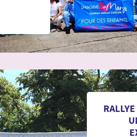
RALLYE 
U
E