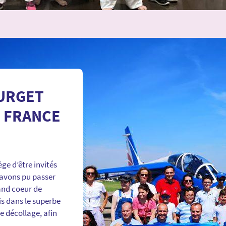
URGET
E FRANCE
ge d’être invités
 avons pu passer
and coeur de
is dans le superbe
e décollage, afin