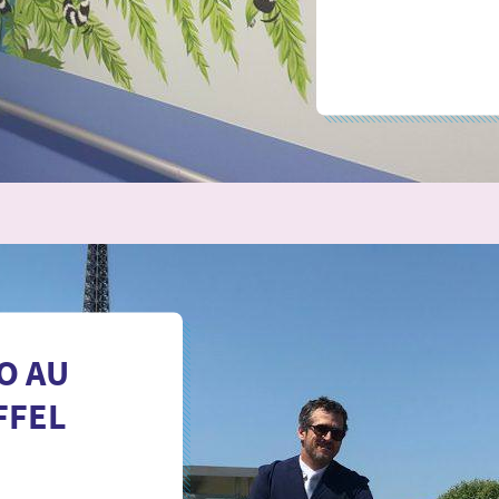
O AU
FFEL