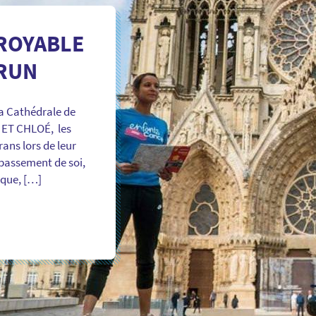
CROYABLE
 RUN
 la Cathédrale de
N ET CHLOÉ, les
ans lors de leur
épassement de soi,
ique, […]