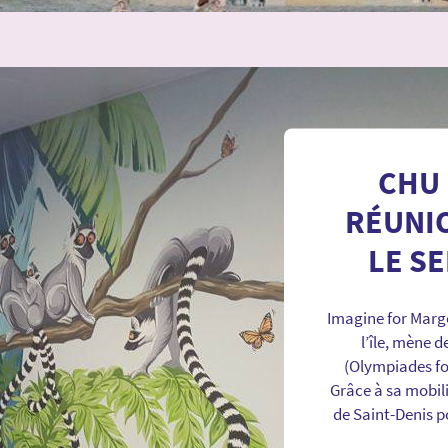
CHU 
RÉUNIO
LE SE
Imagine for Marg
l’île, mène d
(Olympiades fo
Grâce à sa mobil
de Saint-Denis po