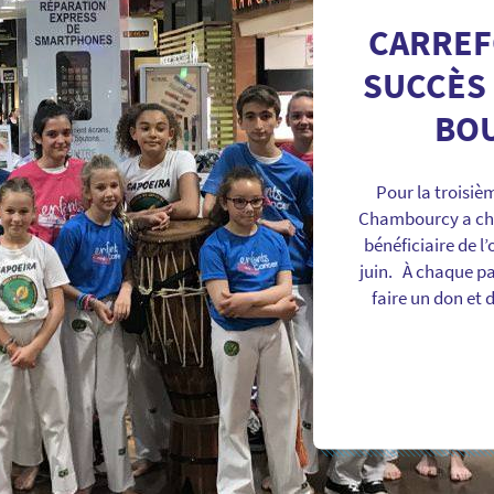
CARREF
SUCCÈS 
BOU
Pour la troisi
Chambourcy a cho
bénéficiaire de l
juin. À chaque pas
faire un don et