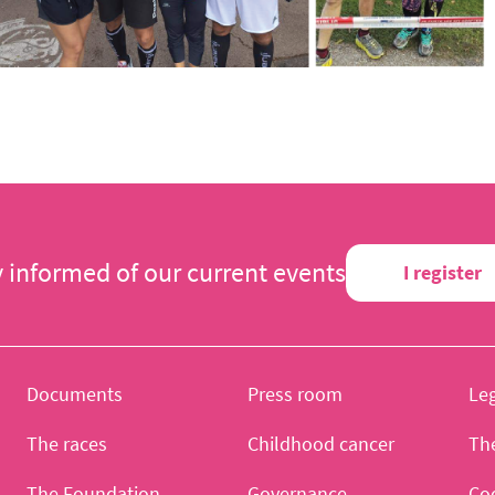
y informed of our current events
I register
Documents
Press room
Leg
The races
Childhood cancer
Th
The Foundation
Governance
Co