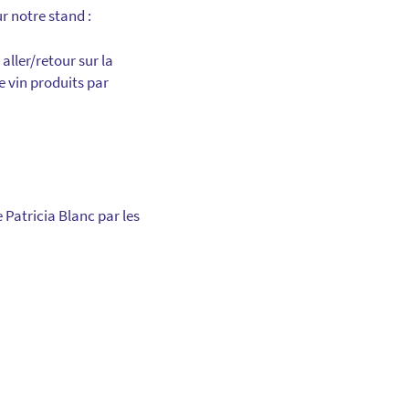
r notre stand :
ller/retour sur la
e vin produits par
 Patricia Blanc par les