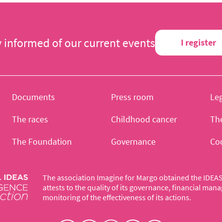
y informed of our current events
I register
Documents
Press room
Leg
The races
Childhood cancer
Th
The Foundation
Governance
Co
The association Imagine for Margo obtained the IDEAS 
attests to the quality of its governance, financial ma
monitoring of the effectiveness of its actions.