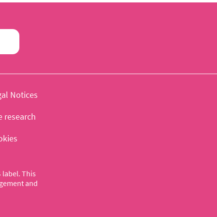
al Notices
e research
okies
label. This
nagement and