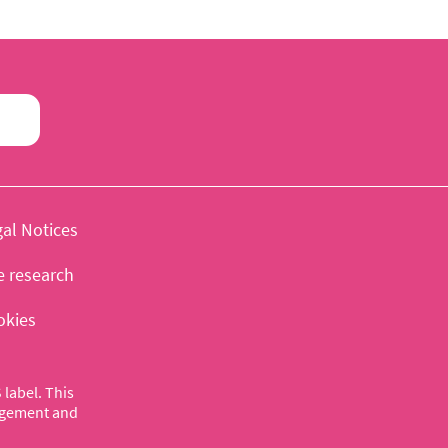
al Notices
e research
okies
label. This
nagement and