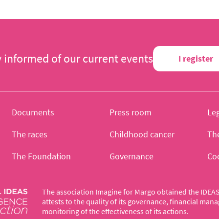
y informed of our current events
I register
Documents
Press room
Leg
The races
Childhood cancer
Th
The Foundation
Governance
Co
The association Imagine for Margo obtained the IDEAS 
attests to the quality of its governance, financial ma
monitoring of the effectiveness of its actions.